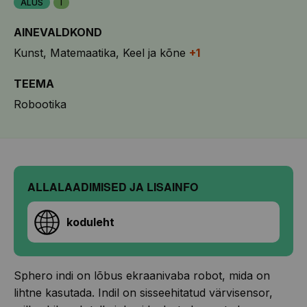
ALUS
I
AINEVALDKOND
Kunst
Matemaatika
Keel ja kõne
+1
TEEMA
Robootika
ALLALAADIMISED JA LISAINFO
koduleht
Sphero indi on lõbus ekraanivaba robot, mida on
lihtne kasutada. Indil on sisseehitatud värvisensor,