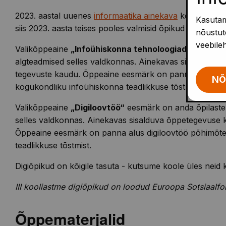
2023. aastal uuenes
informaatika ainekava
kõigis kooli
Kasutam
siis 2023. aasta teises pooles valmisid õpikud ka III kool
nõustute
veebile
Valikõppeaine
„Infoühiskonna tehnoloogiad“
eesmärk o
algteadmised selles valdkonnas. Ainekavas sisalduva õ
tegevuste kaudu. Õppeaine eesmärk on panna alus infoü
NÕ
kogukondliku infoühiskonna teadlikkuse tõstmist.
Valikõppeaine
„Digiloovtöö“
eesmärk on anda õpilastele
selles valdkonnas. Ainekavas sisalduva õppetegevuse k
Õppeaine eesmärk on panna alus digiloovtöö põhimõtete
teadlikkuse tõstmist.
Digiõpikud on kõigile tasuta - kutsume koole üles neid
III kooliastme digiõpikud on loodud Euroopa Sotsiaal
Õppematerjalid