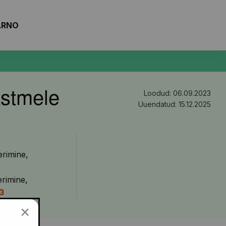
ARNO
astmele
Loodud: 06.09.2023
Uuendatud: 15.12.2025
rimine
rimine
3
×