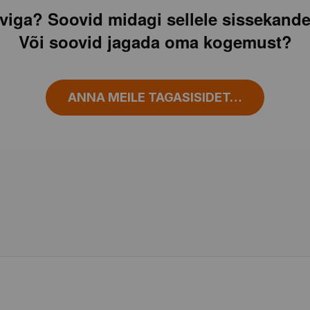
viga? Soovid midagi sellele sissekande
Või soovid jagada oma kogemust?
ANNA MEILE TAGASISIDET…