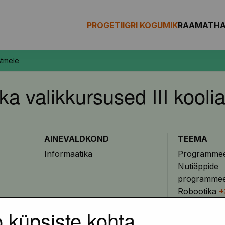
PROGETIIGRI KOGUMIK
RAAMAT
H
stmele
ka valikkursused III kooli
AINEVALDKOND
TEEMA
Informaatika
Programmee
Nutiäppide
programmee
Robootika
+
o küpsiste kohta