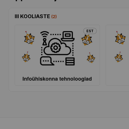
III KOOLIASTE
(
2
)
EST
Infoühiskonna tehnoloogiad