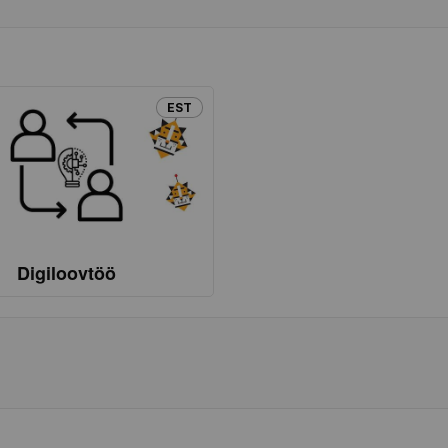
EST
Digiloovtöö