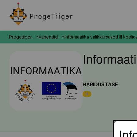
Progetiiger
Vahendid
Informaatika valikkursused III koolia
Informaati
HARIDUSTASE
III
Inf