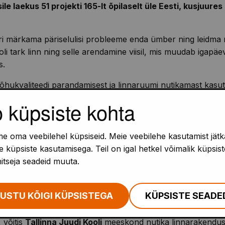
e laekus 51 projekti 165-lt õpilaselt üle Eesti, kusjuures
ori märkama päriselulisi probleeme enda ümber ning leidma 
oli tark linn ning selle arendamine viisil, mis muudab igapäe
s.
 õhukvaliteedi parandamisest ja linnaruumi nutikamast kasuta
eed paistsid silma nii loovuse, praktilisuse kui ka selge aru
o küpsiste kohta
 otsustas žürii tugeva taseme tõttu II kooliastmes välja an
e oma veebilehel küpsiseid. Meie veebilehe kasutamist jätk
de õhukvaliteedi parandamiseks, sidudes nutikalt saaste m
 küpsiste kasutamisega. Teil on igal hetkel võimalik küpsist
ooli
töö keskendus inimeste turvalisusele, pakkudes ideed t
hitseja seadeid muuta.
tsuda.
ool
tööga „AI Arstiabi“, mis kujutas ette tehisintellektil põh
USTU KÕIGI KÜPSISTEGA
KÜPSISTE SEADE
iret tuge igapäevastes tervisemuredes.
 võitis
Tallinna Juudi Kooli
meeskond nutika linnarakenduse