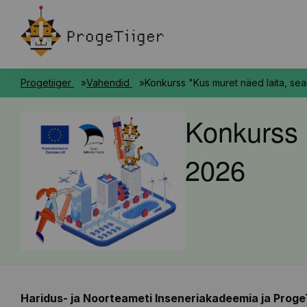
Progetiiger
Vahendid
Konkurss "Kus muret näed laita, seal
Konkurss "
2026
Haridus- ja
Noorteameti
I
nseneriakadeemia ja
ProgeT