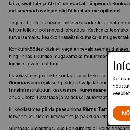
laita, seal tule ja
AI-ta
“ on edukalt lõppenud. Konkursil
aktiivsemad osalejad olid
IV kooliastme
õpilased.
Tegemist oli konkursiga, mille eesmärk oli suunata no
tehisintellektil põhinevaid lahendusi. Keskseks teemaks 
turvalisemaks, keskkonnasäästlikumaks ja mugavamak
Konkursitöödes käsitleti väga erinevaid teemasid alates
ning linnas liikumise mugavamaks muutmiseni. Esitatud id
Inf
toimida ja väärtust luua.
I kooliastmes projekte konkursile ei laekunud, mistõttu
Kasutam
Gümnaasiumi
õpilased pakkusid välja lahenduse linna
nõustute
linnainfrastruktuuri kasutamise.
Kuressaare Nooruse K
veebile
ohuolukordi tuvastada ja vajadusel automaatselt abi ku
III kooliastmes pälvis peaauhinna
Pärnu Tammsaare K
NÕ
tervishoiusüsteemi kitsaskohti ja pakkuda inimestele ki
Gümnaasiumiastmes, kus konkurents oli kõige tihedam,