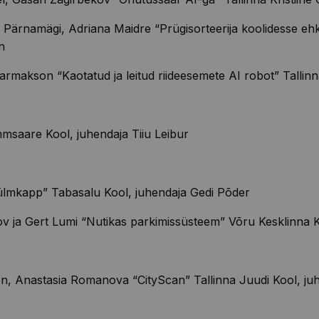
i Pärnamägi,
Adriana
Maidre
“
Prügisorteerija
koolidesse ehk
n
armakson
“Kaotatud ja leitud riideesemete AI robo
t” Talli
msaare Kool, juhendaja Tiiu Leibur
ülmkapp” Tabasalu Kool
, juhendaja
Gedi
Põder
ov
ja Gert Lumi “Nutikas parkimissüsteem” Võru Kesklinna K
on
, Anastasia Romanova “
City
Scan
” Tallinna Juudi Kool, j