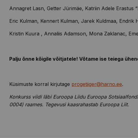
Annagret
Lasn
, Getter Jürimäe, Katriin Adele
Erastus
“
Eric
Kulman
,
Kennert
Kulman
,
Jarek
Kuldmaa, Endrik H
Kristin
Kuura
, Annaliis Adamson, Mona
Zaklanac
,
Eme
Palju õnne kõigile võitjatele! Võtame ise teiega ühen
Küsimuste korral kirjutage
progetiiger@harno.ee
.
Konkurss viidi
läbi Euroopa Liidu Euroopa Sotsiaalfond
0004) raames. Tegevusi kaasrahastab Euroopa Liit.