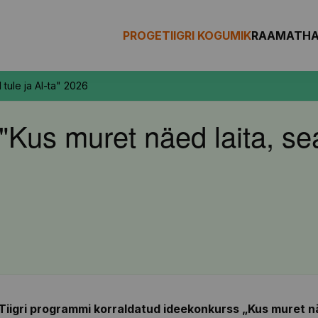
PROGETIIGRI KOGUMIK
RAAMAT
H
 tule ja AI-ta" 2026
Kus muret näed laita, seal
iigri
programmi korraldatud ideekonkurss „Kus muret n