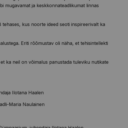
läbi mugavamat ja keskkonnateadlikumat linnas
B tehases
, kus noorte ideed seoti inspireerivalt ka
ustega. Eriti rõõmustav oli näha, et tehisintellekti
 et ka neil on võimalus panustada tuleviku nutikate
ndaja
Ilotana
Haalen
adli-Ma
ria
Naulainen
ne Gümnaasium
, juhendaja
Ilotana
Haalen