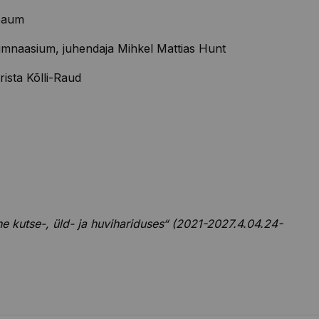
baum
ümnaasium, juhendaja Mihkel Mattias Hunt
rista
Kõlli
-Raud
 kutse-, üld- ja huvihariduses“ (2021-2027.4.04.24-