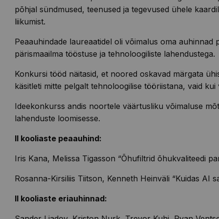
põhjal sündmused, teenused ja tegevused ühele kaardil
liikumist.
Peaauhindade laureaatidel oli võimalus oma auhinnad p
pärismaailma tööstuse ja tehnoloogiliste lahendustega.
Konkursi tööd näitasid, et noored oskavad märgata ühisko
käsitleti mitte pelgalt tehnoloogilise tööriistana, vaid
Ideekonkurss andis noortele väärtusliku võimaluse mõtes
lahenduste loomisesse.
II kooliaste
peaauhind:
Iris Kana, Melissa
Tigasson
“Õhufiltrid õhukvaliteedi p
Rosanna-Kirsiliis
Tiitson
, Kenneth Heinväli “Kuidas AI 
II kooliaste eriauhinnad:
Sander
Ljadov
,
Kriston
Nurk,
Trevor
Kuhi,
Ryan
Ventse