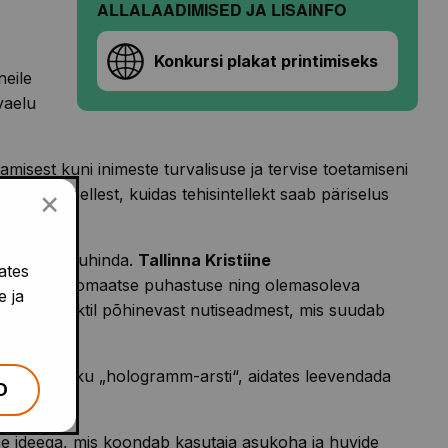
ALLALAADIMISED JA LISAINFO
Konkursi plakat printimiseks
neile
vaelu
misest kuni inimeste turvalisuse ja tervise toetamiseni
×
saamaga sellest, kuidas tehisintellekt saab päriselus
da kaks peaauhinda.
Tallinna Kristiine
ates
õõtmise, automaatse puhastuse ning olemasoleva
e ja
ehisintellektil põhinevast nutiseadmest, mis suudab
inevat isiklikku „hologramm-arsti“, aidates leevendada
D
 ideega, mis koondab kasutaja asukoha ja huvide