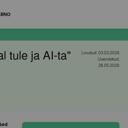
ARNO
 tule ja AI-ta"
Loodud: 03.03.2026
Uuendatud:
28.05.2026
äed