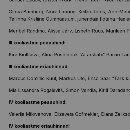
Gloria
Bamberg
, Nora Lauring,
Keitlin
Jööts
, Ann-Mari
Tallinna Kristiine Gümnaasium
, juhendaja
Ilotana
Haale
Meribel
Randma, Alissa Järv,
Lisbeth
Ruus
, Marileen
P
III kooliastme peaauhind:
Kira
Kiriltseva
, Alina
Poshtariuk
“AI arstiabi” Pärnu Tam
III kooliastme eriauhinnad:
Marcus
Dominic
Kuul, Markus Üle, Enso Saar “Tark k
Mia
Lissandra
Rogalevitš
, Simon
Vendla
,
Kirill
Daradan
IV kooliastme peaauhind:
Valerija
Milovanova
,
Elizaveta
Gofmekler
, Diana
Zeliks
IV kooliastme eriauhinnad: