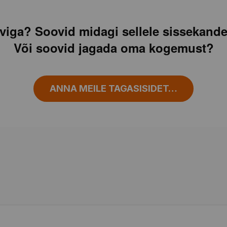
viga? Soovid midagi sellele sissekande
Või soovid jagada oma kogemust?
ANNA MEILE TAGASISIDET…