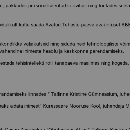
e, pakkudes personaliseeritud soovitusi ning toetades see
idulikult kätte saada
Avatud Tehaste päeva avaüritusel AB
ndlikke väljakutseid ning siduda neid tehnoloogiliste võimal
 kui vahendina inimeste heaolu ja keskkonna parendamiseks.
tada tehisintellekti rolli tänapäeva maailmas ning kogeda,
arandamiseks linnades
“
Tallinna Kristiine Gümnaasium
,
juhe
saaks aidata inimest” Kuressaare Nooruse Kool
,
juhendaja M
l
,
Gasan
Zagirbekov
“Ohutussaar
AI-ga
" Tallinna Kristii