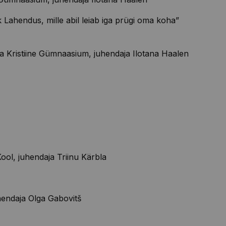
 Lahendus, mille abil leiab iga prügi oma koha”
nna Kristiine Gümnaasium
, juhendaja
Ilotana
Haalen
ool, juhendaja Triinu
Kärbla
uhendaja Olga
Gabovitš