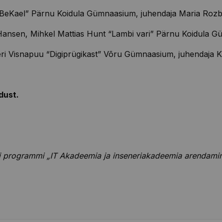
BeKael
” Pärnu Koidula Gümnaasium, juhendaja Maria
Roz
ansen, Mihkel Mattias Hunt “Lambi vari” Pärnu Koidula G
ri
Visnapuu “Digiprügikast” Võru Gümnaasium, juhendaja K
dust.
i programmi „IT Akadeemia ja inseneriakadeemia arendamine