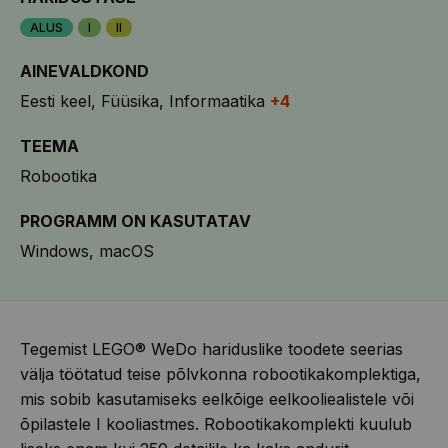
ALUS
I
II
AINEVALDKOND
Eesti keel
Füüsika
Informaatika
+4
TEEMA
Robootika
PROGRAMM ON KASUTATAV
Windows
macOS
Tegemist LEGO® WeDo hariduslike toodete seerias
välja töötatud teise põlvkonna robootikakomplektiga,
mis sobib kasutamiseks eelkõige eelkooliealistele või
õpilastele I kooliastmes. Robootikakomplekti kuulub