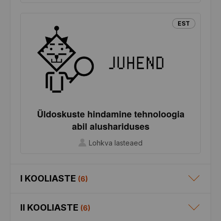
EST
Üldoskuste hindamine tehnoloogia
abil alushariduses
Lohkva lasteaed
I KOOLIASTE
(
6
)
II KOOLIASTE
(
6
)