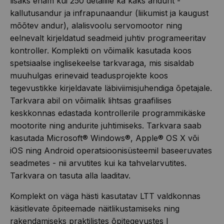
lisaks enam kui 250 detailile ka kaks andurit -
kallutusandur ja infrapunaandur (liikumist ja kaugust
mõõtev andur), alalisvoolu servomootor ning
eelnevalt kirjeldatud seadmeid juhtiv programeeritav
kontroller. Komplekti on võimalik kasutada koos
spetsiaalse inglisekeelse tarkvaraga, mis sisaldab
muuhulgas erinevaid teadusprojekte koos
tegevustikke kirjeldavate läbiviimisjuhendiga õpetajale.
Tarkvara abil on võimalik lihtsas graafilises
keskkonnas edastada kontrollerile programmikäske
mootorite ning andurite juhtimiseks. Tarkvara saab
kasutada Microsoft® Windows®, Apple® OS X või
iOS ning Android operatsioonisüsteemil baseeruvates
seadmetes - nii arvutites kui ka tahvelarvutites.
Tarkvara on tasuta alla laaditav.
Komplekt on väga hästi kasutatav LTT valdkonnas
käsitlevate õpiteemade näitlikustamiseks ning
rakendamiseks praktilistes õpitegevustes I