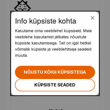
×
Info küpsiste kohta
Kasutame oma veebilehel küpsiseid. Meie
veebilehe kasutamist jätkates nõustute
Jussikese seitse sõpra
küpsiste kasutamisega. Teil on igal hetkel
võimalik küpsiste ja veebilehitseja seadeid
Karin Peetsalu
muuta.
EST
NÕUSTU KÕIGI KÜPSISTEGA
KÜPSISTE SEADED