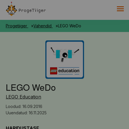
PROGETIIGRI KOGUMIK
Progetiiger
Vahendid
LEGO WeDo
RAAMAT
HARNO
LEGO WeDo
LEGO Education
Loodud: 16.09.2016
Uuendatud: 16.11.2025
HARIDUSTASE