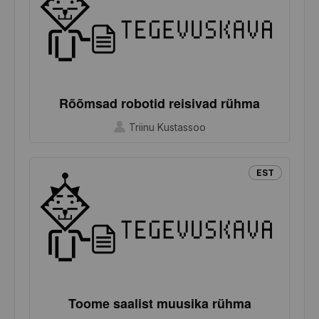
Rõõmsad robotid reisivad rühma
Triinu Kustassoo
EST
Toome saalist muusika rühma