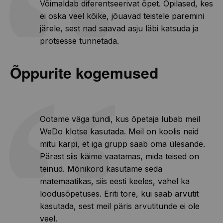
Võimaldab diferentseerivat õpet. Õpilased, kes
ei oska veel kõike, jõuavad teistele paremini
järele, sest nad saavad asju läbi katsuda ja
protsesse tunnetada.
Õppurite kogemused
Ootame väga tundi, kus õpetaja lubab meil
WeDo klotse kasutada. Meil on koolis neid
mitu karpi, et iga grupp saab oma ülesande.
Pärast siis käime vaatamas, mida teised on
teinud. Mõnikord kasutame seda
matemaatikas, siis eesti keeles, vahel ka
loodusõpetuses. Eriti tore, kui saab arvutit
kasutada, sest meil päris arvutitunde ei ole
veel.