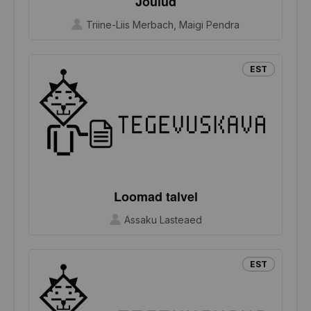
Jõulud
Triine-Liis Merbach, Maigi Pendra
EST
Loomad talvel
Assaku Lasteaed
EST