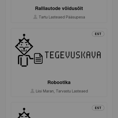
Ralliautode võidusõit
Tartu Lasteaed Pääsupesa
EST
Robootika
Liisi Maran, Tarvastu Lasteaed
EST