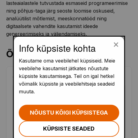
lasteaialastele tutvustada esmaseid programeerimise
ning põhjus-taga järg seoste loomise oskuseid,
analüütilist mõtlemist, meeskonnatööd ning
digitaalsete vahendite kasutamist ideede
genereerimiseks ja väljendamiseks.
×
Info küpsiste kohta
Õppematerjalid
Kasutame oma veebilehel küpsiseid. Meie
veebilehe kasutamist jätkates nõustute
ALUSHARIDUS
(
15
)
küpsiste kasutamisega. Teil on igal hetkel
võimalik küpsiste ja veebilehitseja seadeid
muuta.
EST
NÕUSTU KÕIGI KÜPSISTEGA
KÜPSISTE SEADED