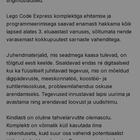
tingimuslauseid.
Lego Code Express komplektiga ehitamise ja
programmeerimisega saavad enamasti hakkama kõik
lapsed alates 3. eluaastast vanuses, sõltumata nende
varasemast kokkupuutest sarnaste vahenditega.
Juhendmaterjalid, mis seadmega kaasa tulevad, on
tõlgitud eesti keelde. Sisaldavad endas nii digitaalseid
kui ka füüsiliselt juhitavaid tegevusi, mis on mõeldud
digipädevuste, meeskonnatöö, koostöö- ja
suhtlemisoskuse, probleemilahendus oskuse
arendamiseks. Tegevused innustavad lapsi uurima ja
avastama ning arendavad loovust ja uudishimu.
Kindlasti on oluline tahvelarvutite olemasolu.
Komplekti on võimalik küll kasutada ilma
rakenduseta, kuid suur osa vahendi potentsiaalist