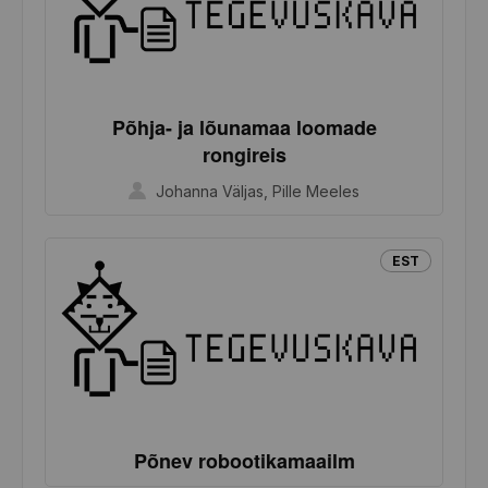
Põhja- ja lõunamaa loomade
rongireis
Johanna Väljas, Pille Meeles
EST
Põnev robootikamaailm