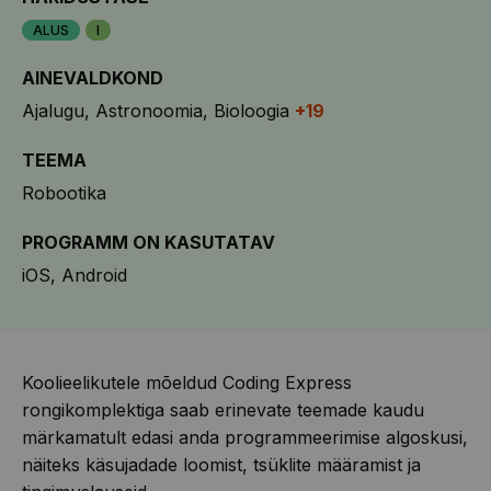
ALUS
I
AINEVALDKOND
Ajalugu
Astronoomia
Bioloogia
+19
TEEMA
Robootika
PROGRAMM ON KASUTATAV
iOS
Android
Koolieelikutele mõeldud Coding Express
rongikomplektiga saab erinevate teemade kaudu
märkamatult edasi anda programmeerimise algoskusi,
näiteks käsujadade loomist, tsüklite määramist ja