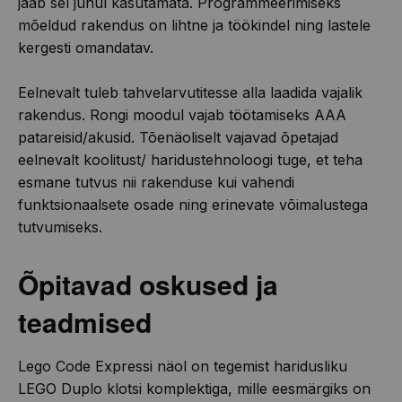
jääb sel juhul kasutamata. Programmeerimiseks
mõeldud rakendus on lihtne ja töökindel ning lastele
kergesti omandatav.
Eelnevalt tuleb tahvelarvutitesse alla laadida vajalik
rakendus. Rongi moodul vajab töötamiseks AAA
patareisid/akusid. Tõenäoliselt vajavad õpetajad
eelnevalt koolitust/ haridustehnoloogi tuge, et teha
esmane tutvus nii rakenduse kui vahendi
funktsionaalsete osade ning erinevate võimalustega
tutvumiseks.
Õpitavad oskused ja
teadmised
Lego Code Expressi näol on tegemist haridusliku
LEGO Duplo klotsi komplektiga, mille eesmärgiks on