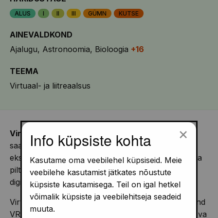
ALUS
I
II
III
GÜMN
KUTSE
AINEVALDKOND
Ajalugu
Astronoomia
Bioloogia
+16
TEEMA
Virtuaal- ja liitreaalsus
×
Virtuaalreaalsus
on simuleeritud keskkond, kus
Info küpsiste kohta
saame kogeda midagi, mida reaalsuses ei
eksisteeri.
Liitreaalsus
võimaldab samaaegselt näha
Kasutame oma veebilehel küpsiseid. Meie
pilti nii füüsilisest maailmast kui ka simuleeritud
veebilehe kasutamist jätkates nõustute
digitaalseid objekte.
küpsiste kasutamisega. Teil on igal hetkel
võimalik küpsiste ja veebilehitseja seadeid
Virtuaalreaalsus (inglise keeles Virtual Reality, lühend
muuta.
VR) on simuleeritud keskkond, mis on loodud erineva