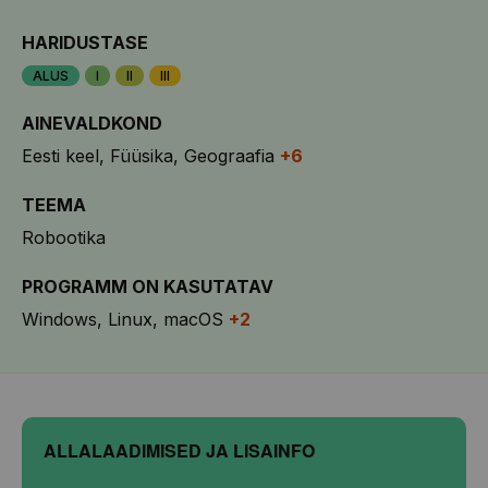
HARIDUSTASE
ALUS
I
II
III
AINEVALDKOND
Eesti keel
Füüsika
Geograafia
+6
TEEMA
Robootika
PROGRAMM ON KASUTATAV
Windows
Linux
macOS
+2
ALLALAADIMISED JA LISAINFO