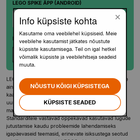
LEGO SPIKE ÄPP (ANDROID)
×
Info küpsiste kohta
Kasutame oma veebilehel küpsiseid. Meie
LEGO SPIKE ÄPP (IOS)
veebilehe kasutamist jätkates nõustute
küpsiste kasutamisega. Teil on igal hetkel
võimalik küpsiste ja veebilehitseja seadeid
muuta.
LEGO® Education SPIKE ™ Essential on alghariduse
NÕUSTU KÕIGI KÜPSISTEGA
ainetevaheline STEAM-lahendus. SPIKE Essential
kaasab õpilasi STEAMi kontseptsioonide praktilisse
KÜPSISTE SEADED
uurimisse, aidates samal ajal kaasa kirjaoskuse,
matemaatika ja sotsiaal-emotsionaalse arengule.
Standarditele vastavad õppekavad kasutavad lugude
jutustamise kaudu probleemide lahendamiseks
igapäevaseid teemasid, erinevate isiksustega seotud