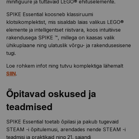
minifiguure ja tuttavaid LEGO® ehituselemente.
SPIKE Essential koosneb klassiruumi
klotsikomplektist, mis sisaldab laias valikus LEGO®
elemente ja intelligentset riistvara, koos intuitiivse
rakendusega SPIKE ™, millega on kaasas valik
ühikuplaane ning ulatuslik võrgu- ja rakendusesisene
tugi.
Loe rohkem infot ning tutvu komplektiga lähemalt
SIIN
.
Õpitavad oskused ja
teadmised
SPIKE Essential toetab õpilasi ja pakub tugevaid
STEAM -i õpitulemusi, arendades nende STEAM -i
teadmisi ja praktikaid ning 21. sajandi