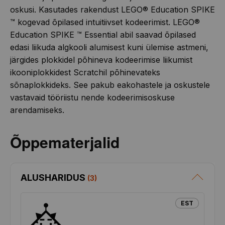
oskusi. Kasutades rakendust LEGO® Education SPIKE
™ kogevad õpilased intuitiivset kodeerimist. LEGO®
Education SPIKE ™ Essential abil saavad õpilased
edasi liikuda algkooli alumisest kuni ülemise astmeni,
järgides plokkidel põhineva kodeerimise liikumist
ikooniplokkidest Scratchil põhinevateks
sõnaplokkideks. See pakub eakohastele ja oskustele
vastavaid tööriistu nende kodeerimisoskuse
arendamiseks.
Õppematerjalid
ALUSHARIDUS
(
3
)
EST