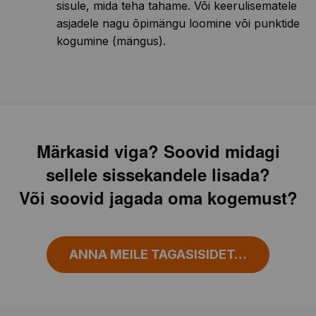
sisule, mida teha tahame. Või keerulisematele
asjadele nagu õpimängu loomine või punktide
kogumine (mängus).
Märkasid viga? Soovid midagi
sellele sissekandele lisada?
Või soovid jagada oma kogemust?
ANNA MEILE TAGASISIDET…