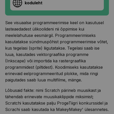
koduleht
See visuaalse programmeerimise keel on kasutusel
lasteaedadest ülikoolideni nii õppimise kui
meelelahutuse eesmärgil. Programmeerimiseks
kasutatakse sündmuspõhist programmeerimise võtet,
kus tegelasi (sprite) liigutatakse. Tegelasi saab ise
luua, kasutades vektorgraafika programme
(Inkscape) või importida ka rastergraafika
programmidest (piltidest). Koodimiseks kasutatakse
erinevaid eelprogrammeeritud plokke, mida ringi
paigutades saab luua multifilme, mänge.
Lõbusaid fakte: nimi Scratch pärineb muusikast ja
tähendab erinevate muusikaklippide miksimist;
Scratchi kasutatakse palju ProgeTiigri konkurssidel ja
Scrachi saab kasutada ka MakeyMakey' ülesannetes.