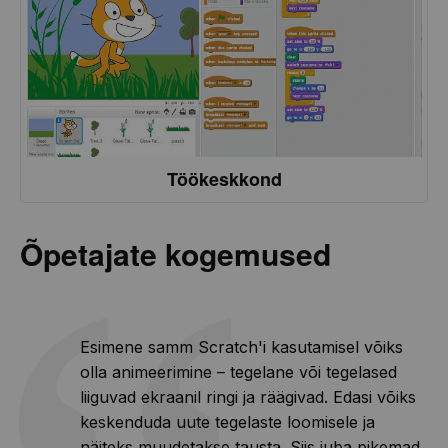
Töökeskkond
Õpetajate kogemused
Esimene samm Scratch'i kasutamisel võiks
olla animeerimine – tegelane või tegelased
liiguvad ekraanil ringi ja räägivad. Edasi võiks
keskenduda uute tegelaste loomisele ja
näiteks muudetakse tausta. Siis juba pikemad