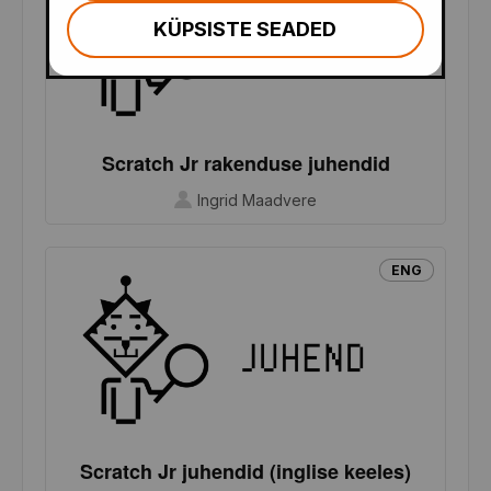
KÜPSISTE SEADED
Scratch Jr rakenduse juhendid
Ingrid Maadvere
ENG
Scratch Jr juhendid (inglise keeles)