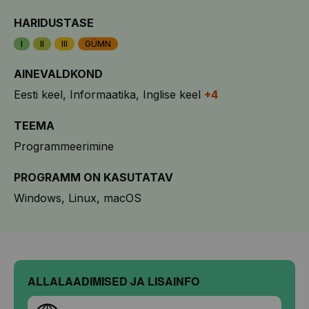
HARIDUSTASE
I
II
III
GÜMN
AINEVALDKOND
Eesti keel
Informaatika
Inglise keel
+4
TEEMA
Programmeerimine
PROGRAMM ON KASUTATAV
Windows
Linux
macOS
ALLALAADIMISED JA LISAINFO