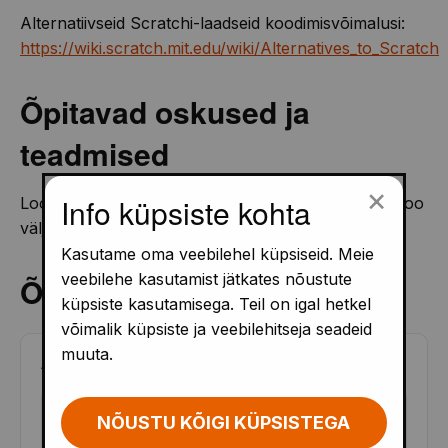
Alternatiivseid Scratchi-laadseid koodimisvõimalusi:
https://wiki.scratch.mit.edu/wiki/Alternatives_to_Scratch
Õpitavad oskused ja
teadmised
×
Info küpsiste kohta
Loogika, programmeerimise alused, matemaatika, loo
väljamõtlemine, jutustuse loomine, animeerimine.
Kasutame oma veebilehel küpsiseid. Meie
veebilehe kasutamist jätkates nõustute
Õppematerjalid
küpsiste kasutamisega. Teil on igal hetkel
võimalik küpsiste ja veebilehitseja seadeid
muuta.
ALUSHARIDUS
(
4
)
EST
NÕUSTU KÕIGI KÜPSISTEGA