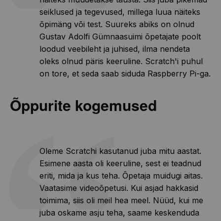
seiklused ja tegevused, millega luua näiteks
õpimäng või test. Suureks abiks on olnud
Gustav Adolfi Gümnaasuimi õpetajate poolt
loodud veebileht ja juhised, ilma nendeta
oleks olnud päris keeruline. Scratch'i puhul
on tore, et seda saab siduda Raspberry Pi-ga.
Õppurite kogemused
Oleme Scratchi kasutanud juba mitu aastat.
Esimene aasta oli keeruline, sest ei teadnud
eriti, mida ja kus teha. Õpetaja muidugi aitas.
Vaatasime videoõpetusi. Kui asjad hakkasid
toimima, siis oli meil hea meel. Nüüd, kui me
juba oskame asju teha, saame keskenduda