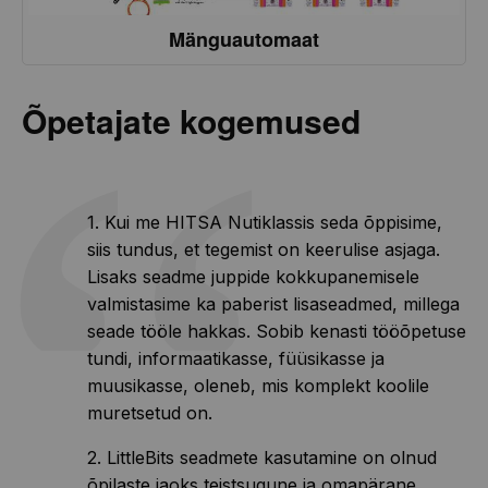
Mänguautomaat
Õpetajate kogemused
1. Kui me HITSA Nutiklassis seda õppisime,
siis tundus, et tegemist on keerulise asjaga.
Lisaks seadme juppide kokkupanemisele
valmistasime ka paberist lisaseadmed, millega
seade tööle hakkas. Sobib kenasti tööõpetuse
tundi, informaatikasse, füüsikasse ja
muusikasse, oleneb, mis komplekt koolile
muretsetud on.
2. LittleBits seadmete kasutamine on olnud
õpilaste jaoks teistsugune ja omapärane