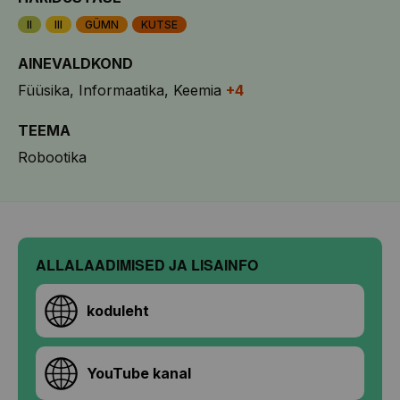
II
III
GÜMN
KUTSE
AINEVALDKOND
Füüsika
Informaatika
Keemia
+4
TEEMA
Robootika
ALLALAADIMISED JA LISAINFO
koduleht
YouTube kanal