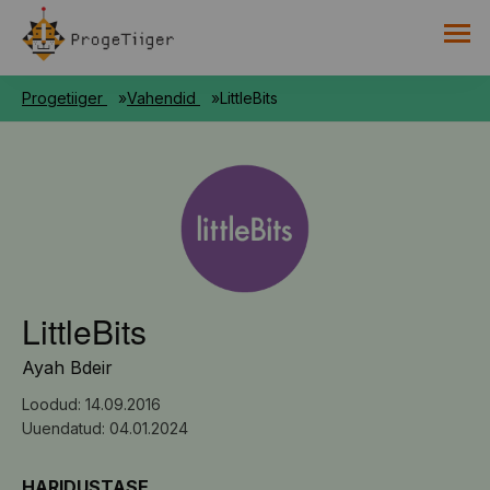
PROGETIIGRI KOGUMIK
Progetiiger
Vahendid
LittleBits
RAAMAT
HARNO
LittleBits
Ayah Bdeir
Loodud: 14.09.2016
Uuendatud: 04.01.2024
HARIDUSTASE