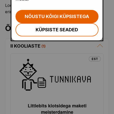
Loov mõtlemine, eluliste probleemide lahendamine,
erinevate lahenduste genereerimine.
NÕUSTU KÕIGI KÜPSISTEGA
Õppematerjalid
KÜPSISTE SEADED
II KOOLIASTE
(
1
)
EST
Littlebits klotsidega maketi
meisterdamine