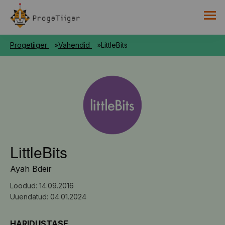
PROGETIIGRI KOGUMIK
Progetiiger
Vahendid
LittleBits
RAAMAT
HARNO
LittleBits
Ayah Bdeir
Loodud: 14.09.2016
Uuendatud: 04.01.2024
HARIDUSTASE