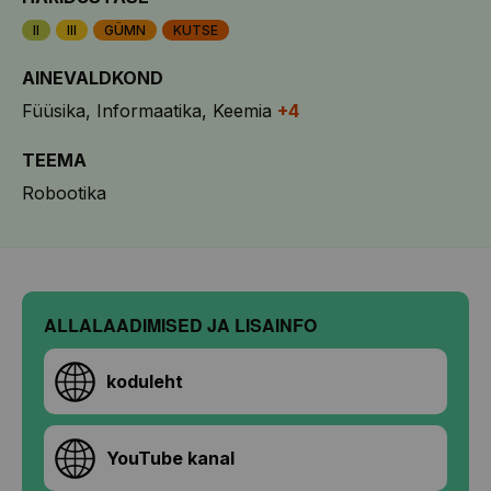
II
III
GÜMN
KUTSE
AINEVALDKOND
Füüsika
Informaatika
Keemia
+4
TEEMA
Robootika
ALLALAADIMISED JA LISAINFO
koduleht
YouTube kanal