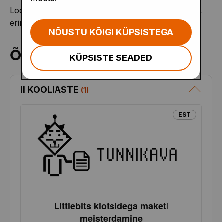
Loov mõtlemine, eluliste probleemide lahendamine,
erinevate lahenduste genereerimine.
NÕUSTU KÕIGI KÜPSISTEGA
Õppematerjalid
KÜPSISTE SEADED
II KOOLIASTE
(
1
)
EST
Littlebits klotsidega maketi
meisterdamine