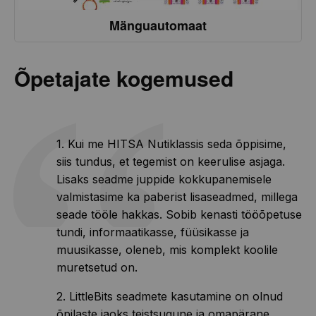
Mänguautomaat
Õpetajate kogemused
1. Kui me HITSA Nutiklassis seda õppisime,
siis tundus, et tegemist on keerulise asjaga.
Lisaks seadme juppide kokkupanemisele
valmistasime ka paberist lisaseadmed, millega
seade tööle hakkas. Sobib kenasti tööõpetuse
tundi, informaatikasse, füüsikasse ja
muusikasse, oleneb, mis komplekt koolile
muretsetud on.
2. LittleBits seadmete kasutamine on olnud
õpilaste jaoks teistsugune ja omapärane