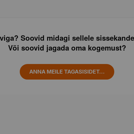
viga? Soovid midagi sellele sissekande
Või soovid jagada oma kogemust?
ANNA MEILE TAGASISIDET…