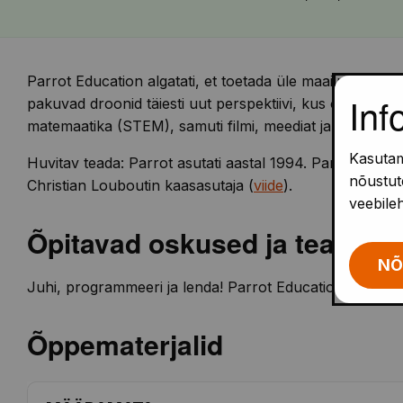
Parrot Education algatati, et toetada üle maailma harid
Inf
pakuvad droonid täiesti uut perspektiivi, kus on arvukal
matemaatika (STEM), samuti filmi, meediat ja ajakirjand
Kasutam
Huvitav teada: Parrot asutati aastal 1994. Parroti asu
nõustute
Christian Louboutin kaasasutaja (
viide
).
veebile
Õpitavad oskused ja teadmis
NÕ
Juhi, programmeeri ja lenda! Parrot Education toetab p
Õppematerjalid