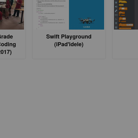
Grade
Swift Playground
Coding
(iPad'idele)
2017)