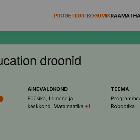
PROGETIIGRI KOGUMIK
RAAMAT
H
ucation droonid
AINEVALDKOND
TEEMA
Füüsika
Inimene ja
Programmee
E
keskkond
Matemaatika
+1
Robootika