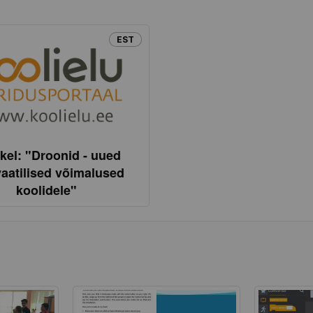
EST
kkel: "Droonid - uued
aatilised võimalused
koolidele"