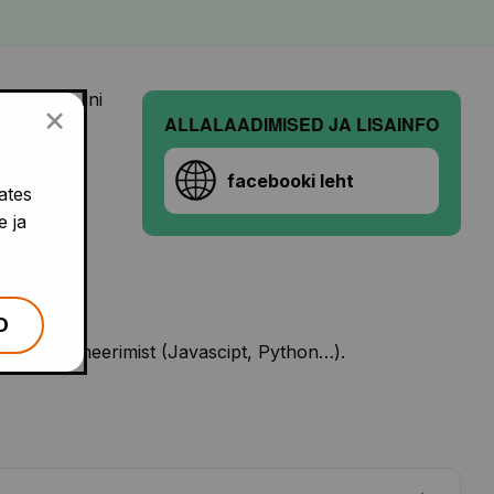
uni ülikoolini
×
ALLALAADIMISED JA LISAINFO
riat ja
facebooki leht
ates
sfirma
e ja
D
st programmeerimist (Javascipt, Python…).