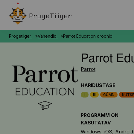
Progetiiger
Vahendid
Parrot Education droonid
Parrot Ed
Parrot
HARIDUSTASE
II
III
GÜMN
KUTS
PROGRAMM ON
KASUTATAV
Windows
iOS
Android