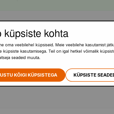
usasutustes toimuvat droonide revolutsiooni.
Algklassidest k
o küpsiste kohta
t õppimisvõimalusi - hõlmates teadust, tehnoloogiat, insenee
ust.
e oma veebilehel küpsiseid. Meie veebilehe kasutamist jätk
taja on Prantsusmaa ärimees Henri Seydoux - ta on ka luksu
 küpsiste kasutamisega. Teil on igal hetkel võimalik küpsist
hitseja seadeid muuta.
ed
USTU KÕIGI KÜPSISTEGA
KÜPSISTE SEADE
lokkide abil programmeerimist (Tynker, Blockly) ja tekstili