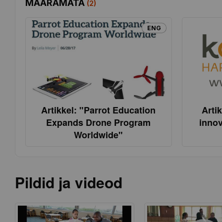
MÄÄRAMATA
(
2
)
ENG
Artikkel: "Parrot Education
Arti
Expands Drone Program
innov
Worldwide"
Pildid ja videod