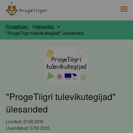
PROGETIIGRI KOGUMIK
Progetiiger
Vahendid
RAAMAT
"ProgeTiigri tulevikutegijad" ülesanded
HARNO
"ProgeTiigri tulevikutegijad"
ülesanded
Loodud: 21.09.2019
Uuendatud: 07.10.2025