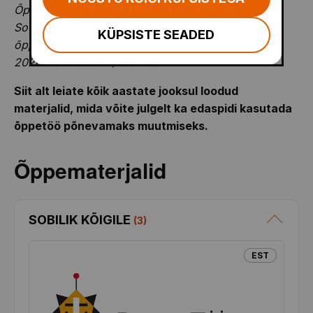
Õpilasüritusi rahastati Euroopa Liidu Euroopa
Sotsiaalfondi meetme "Kaasaegse ja uuendusliku
KÜPSISTE SEADED
õppevara arendamine ja kasutuselevõtt" (2014-
2020.1.03.15-0001)
raames.
Siit alt leiate kõik aastate jooksul loodud
materjalid, mida võite julgelt ka edaspidi kasutada
õppetöö põnevamaks muutmiseks.
Õppematerjalid
SOBILIK KÕIGILE
(
3
)
EST