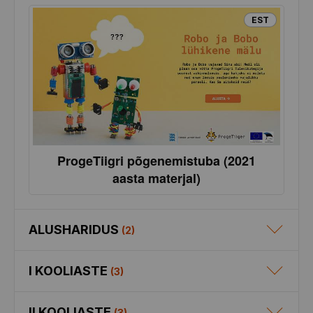
EST
ProgeTiigri põgenemistuba (2021
aasta materjal)
ALUSHARIDUS
(
2
)
I KOOLIASTE
(
3
)
II KOOLIASTE
(
3
)