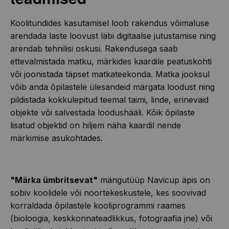
Koolitundides kasutamisel loob rakendus võimaluse
arendada laste loovust läbi digitaalse jutustamise ning
arendab tehnilisi oskusi. Rakendusega saab
ettevalmistada matku, märkides kaardile peatuskohti
või joonistada täpset matkateekonda. Matka jooksul
võib anda õpilastele ülesandeid märgata loodust ning
pildistada kokkulepitud teemal taimi, linde, erinevaid
objekte või salvestada loodushääli. Kõik õpilaste
lisatud objektid on hiljem näha kaardil nende
märkimise asukohtades.
"Märka ümbritsevat"
mängutüüp Navicup äpis on
sobiv koolidele või noortekeskustele, kes soovivad
korraldada õpilastele kooliprogrammi raames
(bioloogia, keskkonnateadlikkus, fotograafia jne) või