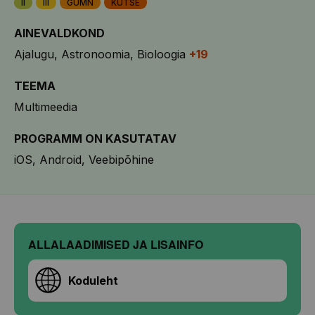
II
III
GÜMN
KUTSE
AINEVALDKOND
Ajalugu
Astronoomia
Bioloogia
+19
TEEMA
Multimeedia
PROGRAMM ON KASUTATAV
iOS
Android
Veebipõhine
ALLALAADIMISED JA LISAINFO
Koduleht