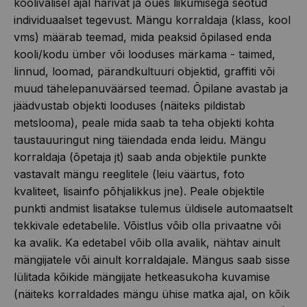
koolivälisel ajal harivat ja õues liikumisega seotud
individuaalset tegevust. Mängu korraldaja (klass, kool
vms) määrab teemad, mida peaksid õpilased enda
kooli/kodu ümber või looduses märkama - taimed,
linnud, loomad, pärandkultuuri objektid, graffiti või
muud tähelepanuväärsed teemad. Õpilane avastab ja
jäädvustab objekti looduses (näiteks pildistab
metslooma), peale mida saab ta teha objekti kohta
taustauuringut ning täiendada enda leidu. Mängu
korraldaja (õpetaja jt) saab anda objektile punkte
vastavalt mängu reeglitele (leiu väärtus, foto
kvaliteet, lisainfo põhjalikkus jne). Peale objektile
punkti andmist lisatakse tulemus üldisele automaatselt
tekkivale edetabelile. Võistlus võib olla privaatne või
ka avalik. Ka edetabel võib olla avalik, nähtav ainult
mängijatele või ainult korraldajale. Mängus saab sisse
lülitada kõikide mängijate hetkeasukoha kuvamise
(näiteks korraldades mängu ühise matka ajal, on kõik