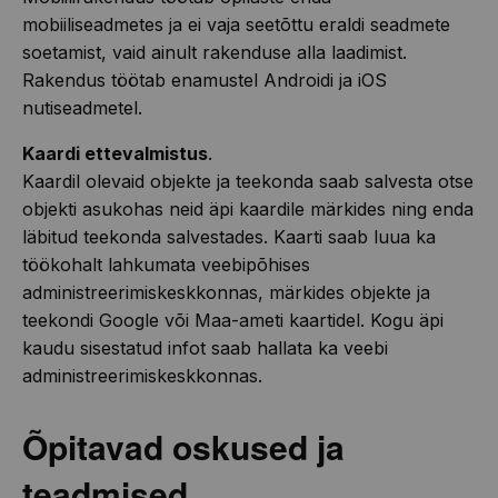
mobiiliseadmetes ja ei vaja seetõttu eraldi seadmete
soetamist, vaid ainult rakenduse alla laadimist.
Rakendus töötab enamustel Androidi ja iOS
nutiseadmetel.
Kaardi ettevalmistus
.
Kaardil olevaid objekte ja teekonda saab salvesta otse
objekti asukohas neid äpi kaardile märkides ning enda
läbitud teekonda salvestades. Kaarti saab luua ka
töökohalt lahkumata veebipõhises
administreerimiskeskkonnas, märkides objekte ja
teekondi Google või Maa-ameti kaartidel. Kogu äpi
kaudu sisestatud infot saab hallata ka veebi
administreerimiskeskkonnas.
Õpitavad oskused ja
teadmised