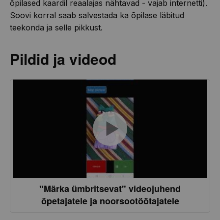
õpilased kaardil reaalajas nähtavad - vajab internetti).
Soovi korral saab salvestada ka õpilase läbitud
teekonda ja selle pikkust.
Pildid ja videod
"Märka ümbritsevat" videojuhend
õpetajatele ja noorsootöötajatele